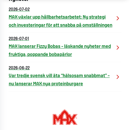
2026-07-02
MAX växlar upp hållbarhetsarbetet: Ny strategi
och investeringar för att snabba på omställningen
2026-07-01
MAX lanserar Fizzy Bobas – läskande nyheter med
fruktiga, poppande bobapärlor
2026-06-22
Var tredje svensk vill äta “hälsosam snabbmat” –
nu lanserar MAX nya proteinburgare