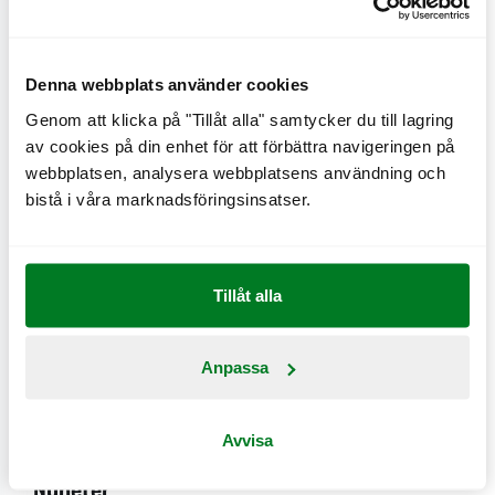
kunna inspirera och få fler barn att läsa, både på egen
hand och tillsammans med sina föräldrar.
Denna webbplats använder cookies
Förhoppningsvis kan vi bidra till fina lässtunder för
små och stora, säger Christoffer Bergfors, Vice VD på
Genom att klicka på "Tillåt alla" samtycker du till lagring
av cookies på din enhet för att förbättra navigeringen på
Max.
webbplatsen, analysera webbplatsens användning och
bistå i våra marknadsföringsinsatser.
Med start vecka 44 och fyra veckor framåt delas
följande böcker ut på Max: ”Hilda får en kompis” av
Krista Hjärpe, ”Tisdagskossan” av Daniel Edfeldt och
Tillåt alla
Bettina Johansson, ”Galopp, Saga!” av Pia Hagmar och
Maria Källström och ”Min första skogsbok” av Anja
Baklien.
Anpassa
Läs mer om ”Läslov” på
läslov.se
Avvisa
Nyheter