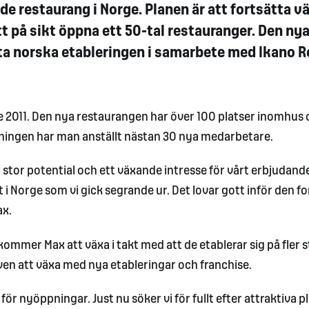
rde restaurang i Norge. Planen är att fortsätta v
 på sikt öppna ett 50-tal restauranger. Den ny
ta norska etableringen i samarbete med Ikano R
 2011. Den nya restaurangen har över 100 platser inomhus
ningen har man anställt nästan 30 nya medarbetare.
n stor potential och ett växande intresse för vårt erbjudande
Norge som vi gick segrande ur. Det lovar gott inför den fo
ax.
mer Max att växa i takt med att de etablerar sig på fler st
en att växa med nya etableringar och franchise.
n för nyöppningar. Just nu söker vi för fullt efter attraktiva pl