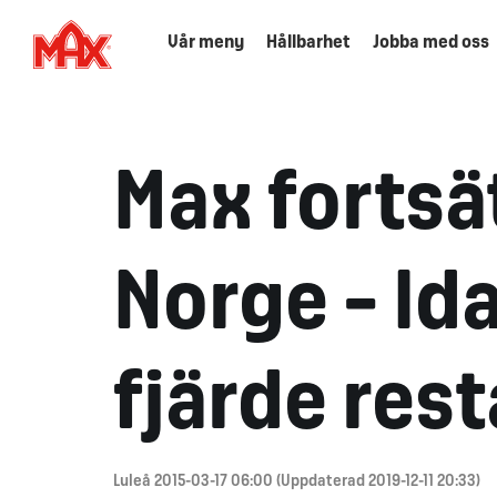
Vår meny
Hållbarhet
Jobba med oss
Max fortsä
Norge – Id
fjärde res
Luleå 2015-03-17 06:00 (Uppdaterad 2019-12-11 20:33)