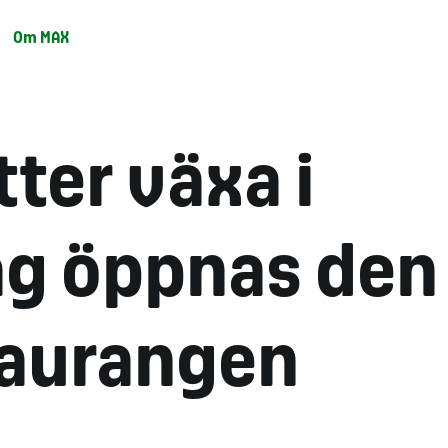
Om MAX
tter växa i
ag öppnas den
taurangen