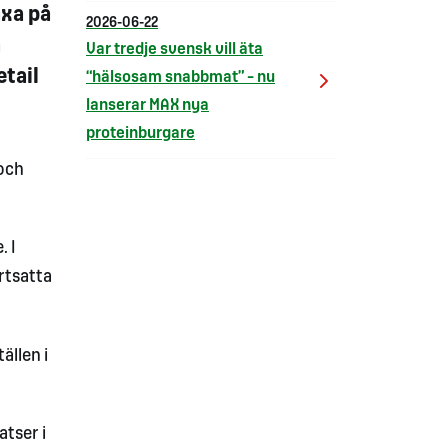
äxa på
2026-06-22
a
Var tredje svensk vill äta
etail
“hälsosam snabbmat” – nu
lanserar MAX nya
proteinburgare
 och
. I
rtsatta
ällen i
atser i