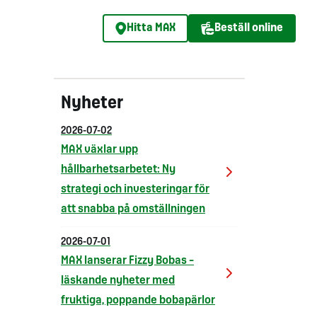
Hitta MAX
Beställ online
Nyheter
2026-07-02
MAX växlar upp
hållbarhetsarbetet: Ny
strategi och investeringar för
att snabba på omställningen
2026-07-01
MAX lanserar Fizzy Bobas –
läskande nyheter med
fruktiga, poppande bobapärlor