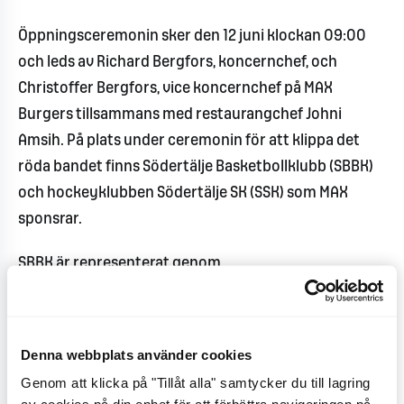
Öppningsceremonin sker den 12 juni klockan 09:00
och leds av Richard Bergfors, koncernchef, och
Christoffer Bergfors, vice koncernchef på MAX
Burgers tillsammans med restaurangchef Johni
Amsih. På plats under ceremonin för att klippa det
röda bandet finns Södertälje Basketbollklubb (SBBK)
och hockeyklubben Södertälje SK (SSK) som MAX
sponsrar.
SBBK är representerat genom
kommunikationsansvarige Axel Gustafsson och
spelarna Ludvig Lindby och Emilia Englund.
Denna webbplats använder cookies
- SBBK är jätteglada över att MAX Burgers stöttar vår
Genom att klicka på "Tillåt alla" samtycker du till lagring
verksamhet, dels alla 1000 barn och ungdomar i vår