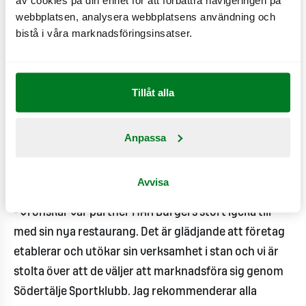
av cookies på din enhet för att förbättra navigeringen på
ordinarie verksamhet samt Mötesplats Södertälje
webbplatsen, analysera webbplatsens användning och
som aktiverar 4000 barn under sommarlovet. Det är
bistå i våra marknadsföringsinsatser.
väldigt positivt att fler aktörer väljer att stötta SBBKs
projekt som bidrar till ett tryggt och aktivt samhälle,
säger Anders Jeansson, Försäljnings- och
Tillåt alla
Marknadsansvarig SBBK.
Anpassa
SSK är representerat genom sportchef Dragan
Umicevic och spelarna Egor Polin och Oliver
Håkanson.
Avvisa
- Vi önskar vår partner MAX Burgers stort lycka till
med sin nya restaurang. Det är glädjande att företag
etablerar och utökar sin verksamhet i stan och vi är
stolta över att de väljer att marknadsföra sig genom
Södertälje Sportklubb. Jag rekommenderar alla