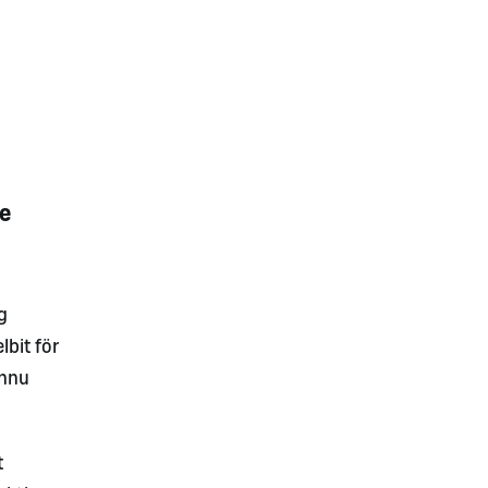
ne
g
lbit för
ännu
t