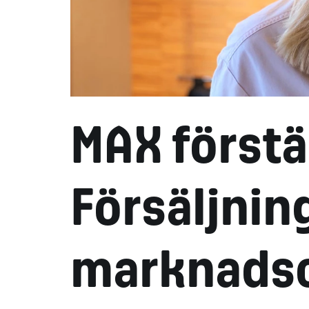
MAX först
Försäljnin
marknads