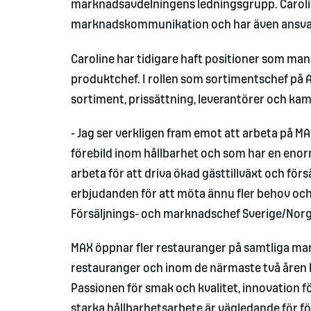
marknadsavdelningens ledningsgrupp. Carolin
marknadskommunikation och har även ansvar
Caroline har tidigare haft positioner som ma
produktchef. I rollen som sortimentschef på 
sortiment, prissättning, leverantörer och ka
- Jag ser verkligen fram emot att arbeta på MA
förebild inom hållbarhet och som har en eno
arbeta för att driva ökad gästtillväxt och för
erbjudanden för att möta ännu fler behov och f
Försäljnings- och marknadschef Sverige/Norg
MAX öppnar fler restauranger på samtliga mark
restauranger och inom de närmaste två åren 
Passionen för smak och kvalitet, innovation f
starka hållbarhetsarbete är vägledande för f