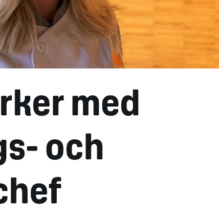
ärker med
gs- och
chef