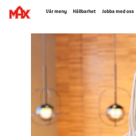
Vår meny
Hållbarhet
Jobba med oss