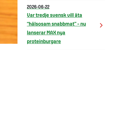
2026-06-22
Var tredje svensk vill äta
“hälsosam snabbmat” – nu
lanserar MAX nya
proteinburgare