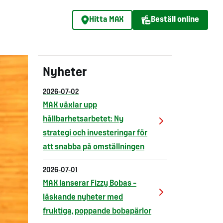
Hitta MAX
Beställ online
Nyheter
2026-07-02
MAX växlar upp
hållbarhetsarbetet: Ny
strategi och investeringar för
att snabba på omställningen
2026-07-01
MAX lanserar Fizzy Bobas –
läskande nyheter med
fruktiga, poppande bobapärlor