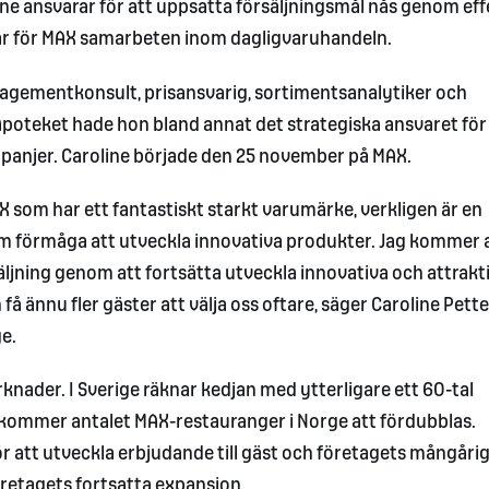
e ansvarar för att uppsatta försäljningsmål nås genom eff
 för MAX samarbeten inom dagligvaruhandeln.
nagementkonsult, prisansvarig, sortimentsanalytiker och
Apoteket hade hon bland annat det strategiska ansvaret för
mpanjer. Caroline började den 25 november på MAX.
X som har ett fantastiskt starkt varumärke, verkligen är en
rm förmåga att utveckla innovativa produkter. Jag kommer 
säljning genom att fortsätta utveckla innovativa och attrakt
å ännu fler gäster att välja oss oftare, säger Caroline Pett
e.
nader. I Sverige räknar kedjan med ytterligare ett 60-tal
kommer antalet MAX-restauranger i Norge att fördubblas.
ör att utveckla erbjudande till gäst och företagets mångåri
öretagets fortsatta expansion.