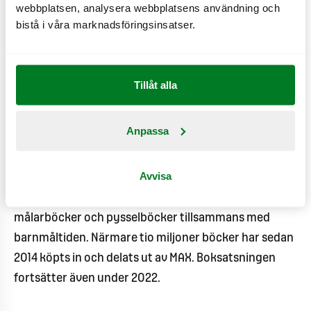
det uppskattas av så många och framför allt att det
webbplatsen, analysera webbplatsens användning och
gynnar barnens kreativitet och läsförmåga, säger
bistå i våra marknadsföringsinsatser.
Christoffer Bergfors, vice koncernchef på MAX
Burgers.
Tillåt alla
MAX har en lång historia att låta barnböcker vara en
del av barnmåltiden. Mellan 2014–2019 skedde det i
Anpassa
samarbete med förlaget B. Wahlströms projekt
”Läsglädje”. Under 2018 utökade MAX boksatsningen
Avvisa
genom ett samarbete med Tukan förlag, för att under
2020 helt övergå till att dela ut sagoböcker,
målarböcker och pysselböcker tillsammans med
barnmåltiden. Närmare tio miljoner böcker har sedan
2014 köpts in och delats ut av MAX. Boksatsningen
fortsätter även under 2022.