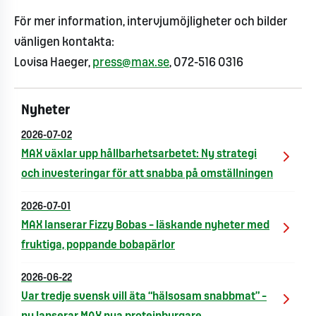
För mer information, intervjumöjligheter och bilder
vänligen kontakta:
Lovisa Haeger,
press@max.se
, 072-516 0316
Nyheter
2026-07-02
MAX växlar upp hållbarhetsarbetet: Ny strategi
och investeringar för att snabba på omställningen
2026-07-01
MAX lanserar Fizzy Bobas – läskande nyheter med
fruktiga, poppande bobapärlor
2026-06-22
Var tredje svensk vill äta “hälsosam snabbmat” –