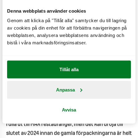
Smeds, Head of Brand Design MAX Burgers.
Denna webbplats använder cookies
Genom att klicka på "Tillåt alla" samtycker du till lagring
Mini Maxers
av cookies på din enhet för att förbättra navigeringen på
MAX har även introducerat ett nytt barnkoncept, Mini
webbplatsen, analysera webbplatsens användning och
Maxers, som inkluderar en unik förpackningsdesign
bistå i våra marknadsföringsinsatser.
för barnmåltider. Mini Maxers-konceptet innehåller
fem karaktärer; Doc, Buddy, Arty, Dash och Oops, var
och en med sina egna unika egenskaper som barn kan
Tillåt alla
identifiera sig med. Karaktärerna bygger på MAX
värderingar och syftar till att inspirera och
Anpassa
uppmuntra barn och vuxna att bli den bästa
versionen av sig själva.
Avvisa
Redan nu har de nya MAX-förpackningarna börjat
rulla ut till MAX restauranger, men det kan dröja till
slutet av 2024 innan de gamla förpackningarna är helt