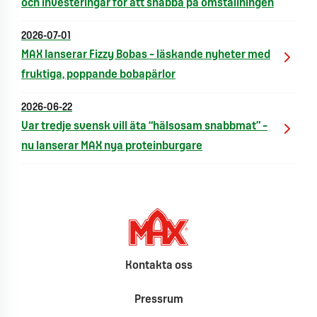
och investeringar för att snabba på omställningen
2026-07-01
MAX lanserar Fizzy Bobas – läskande nyheter med
fruktiga, poppande bobapärlor
2026-06-22
Var tredje svensk vill äta “hälsosam snabbmat” –
nu lanserar MAX nya proteinburgare
Kontakta oss
Pressrum