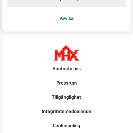
2026-06-22
Var tredje svensk vill äta “hälsosam snabbmat” –
Avvisa
nu lanserar MAX nya proteinburgare
Kontakta oss
Pressrum
Tillgänglighet
Integritetsmeddelande
Cookiepolicy