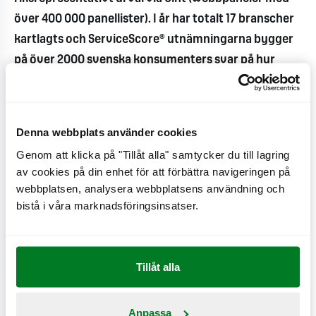
över 400 000 panellister). I år har totalt 17 branscher
kartlagts och ServiceScore® utnämningarna bygger
på över 2000 svenska konsumenters svar på hur
olika företag ger dem service och vilka företag som
de anser har gett dem service över eller klart över
deras förväntningar.
Denna webbplats använder cookies
Genom att klicka på "Tillåt alla" samtycker du till lagring
Nyheter
av cookies på din enhet för att förbättra navigeringen på
2026-07-02
webbplatsen, analysera webbplatsens användning och
MAX växlar upp hållbarhetsarbetet: Ny strategi
bistå i våra marknadsföringsinsatser.
och investeringar för att snabba på omställningen
2026-07-01
Tillåt alla
MAX lanserar Fizzy Bobas – läskande nyheter med
fruktiga, poppande bobapärlor
Anpassa