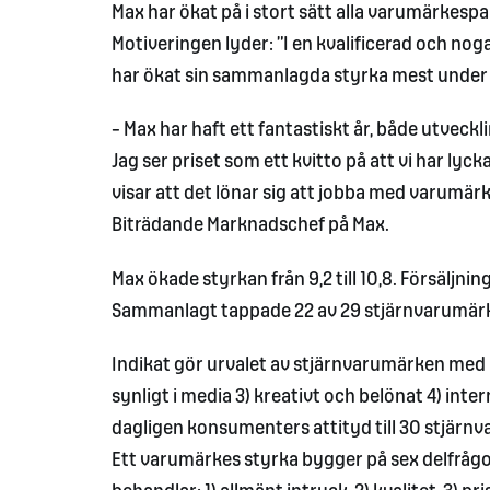
Max har ökat på i stort sätt alla varumärkesp
Motiveringen lyder: ”I en kvalificerad och n
har ökat sin sammanlagda styrka mest under 
– Max har haft ett fantastiskt år, både utveck
Jag ser priset som ett kvitto på att vi har ly
visar att det lönar sig att jobba med varumär
Biträdande Marknadschef på Max.
Max ökade styrkan från 9,2 till 10,8. Försälj
Sammanlagt tappade 22 av 29 stjärnvarumärk
Indikat gör urvalet av stjärnvarumärken med
synligt i media 3) kreativt och belönat 4) in
dagligen konsumenters attityd till 30 stjärn
Ett varumärkes styrka bygger på sex delfrågo