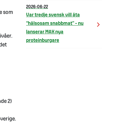
2026-06-22
ke som
Var tredje svensk vill äta
“hälsosam snabbmat” – nu
lanserar MAX nya
ivåer.
proteinburgare
 det
de 2)
verige.