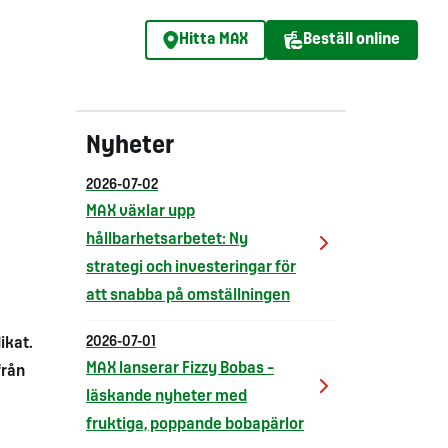
Hitta MAX
Beställ online
Nyheter
2026-07-02
MAX växlar upp
hållbarhetsarbetet: Ny
strategi och investeringar för
att snabba på omställningen
ikat.
2026-07-01
MAX lanserar Fizzy Bobas –
från
läskande nyheter med
fruktiga, poppande bobapärlor