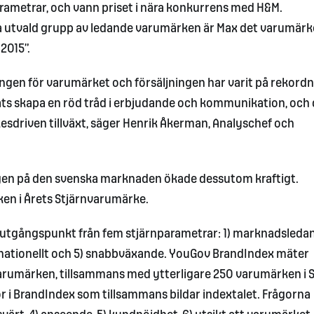
arametrar, och vann priset i nära konkurrens med H&M.
oga utvald grupp av ledande varumärken är Max det varumär
2015”.
lingen för varumärket och försäljningen har varit på rekordn
ckats skapa en röd tråd i erbjudande och kommunikation, och
kesdriven tillväxt, säger Henrik Åkerman, Analyschef och
ningen på den svenska marknaden ökade dessutom kraftigt.
en i Årets Stjärnvarumärke.
 utgångspunkt från fem stjärnparametrar: 1) marknadsledan
ternationellt och 5) snabbväxande. YouGov BrandIndex mäter
varumärken, tillsammans med ytterligare 250 varumärken i S
r i BrandIndex som tillsammans bildar indextalet. Frågorna