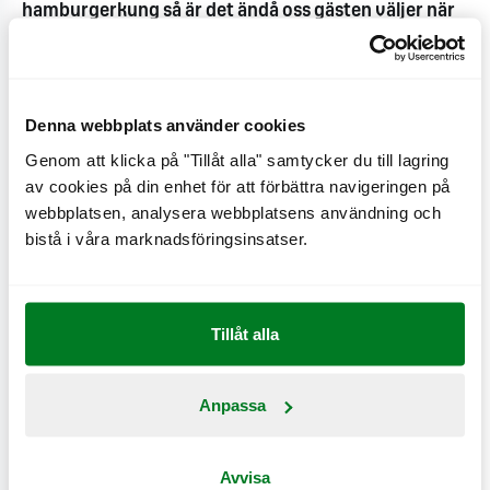
hamburgerkung så är det ändå oss gästen väljer när
smaken avgör, säger Richard Bergfors.
ISI Wissing har även undersökt besöksfrekvensen på
Denna webbplats använder cookies
Norrlands största hamburger-restauranger.
Genom att klicka på "Tillåt alla" samtycker du till lagring
Norrlänningar mellan 15 & 49år som äter hamburgare
av cookies på din enhet för att förbättra navigeringen på
på Max eller McDonalds gör det 23 gånger per år.
webbplatsen, analysera webbplatsens användning och
Luleåborna äter hamburgare något oftare än
bistå i våra marknadsföringsinsatser.
genomsnittet, 26 gånger.
Männen äter nästan dubbelt så ofta som kvinnorna.
Tillåt alla
Männen som äter hamburgare hos Max eller
McDonalds gör det 30 gånger per år medan
Anpassa
kvinnornas genomsnitt ligger på 16 gånger per år.
Avvisa