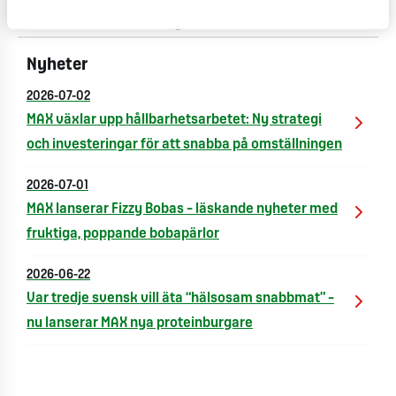
Fakta från undersökningen
Nyheter
2026-07-02
MAX växlar upp hållbarhetsarbetet: Ny strategi
och investeringar för att snabba på omställningen
2026-07-01
MAX lanserar Fizzy Bobas – läskande nyheter med
fruktiga, poppande bobapärlor
2026-06-22
Var tredje svensk vill äta “hälsosam snabbmat” –
nu lanserar MAX nya proteinburgare