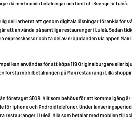
r då med mobila betalningar och först ut i Sverige är Luleå.
lig del i arbetet att genom digitala lösningar förenkla för v
går att använda på samtliga restauranger i Luleå. Sedan tid
ra expresskassor och ta del av erbjudanden via appen Max 
empel kan användas för att köpa 119 Originalburgare eller bj
en första mobilbetalningen på Max restaurang i Lilla shoppin
ån företaget SEQR. Allt som behövs för att komma igång är
de för Iphone och Androidtelefoner. Under lanseringsperio
ra restauranger i Luleå. Alla som betalar med mobilen till o