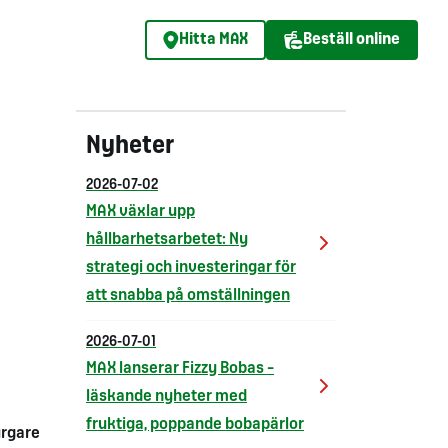
Hitta MAX
Beställ online
Nyheter
2026-07-02
MAX växlar upp
hållbarhetsarbetet: Ny
strategi och investeringar för
att snabba på omställningen
2026-07-01
MAX lanserar Fizzy Bobas –
läskande nyheter med
fruktiga, poppande bobapärlor
urgare