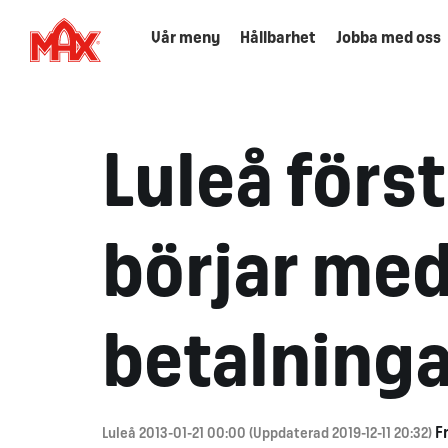
Vår meny
Hållbarhet
Jobba med oss
Luleå först
börjar med
betalninga
F
Luleå 2013-01-21 00:00 (Uppdaterad 2019-12-11 20:32)