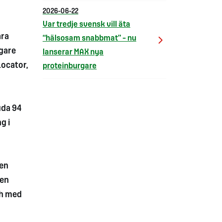
2026-06-22
Var tredje svensk vill äta
åra
“hälsosam snabbmat” – nu
igare
lanserar MAX nya
Locator,
proteinburgare
uda 94
g i
 en
den
ch med