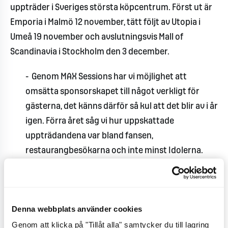
uppträder i Sveriges största köpcentrum. Först ut är
Emporia i Malmö 12 november, tätt följt av Utopia i
Umeå 19 november och avslutningsvis Mall of
Scandinavia i Stockholm den 3 december.
- Genom MAX Sessions har vi möjlighet att
omsätta sponsorskapet till något verkligt för
gästerna, det känns därför så kul att det blir av i år
igen. Förra året såg vi hur uppskattade
uppträdandena var bland fansen,
restaurangbesökarna och inte minst Idolerna.
Med MAX Sessions vill vi belysa att resan
fortsätter, trots att Idolernas tid i programmet är
slut, säger Maria Ziv, Global CMO på MAX Burgers.
Denna webbplats använder cookies
Konserterna är helt gratis att besöka, och för fans
Genom att klicka på "Tillåt alla" samtycker du till lagring