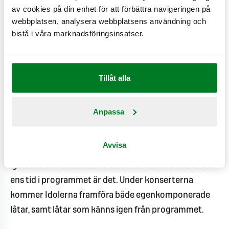
som inte har möjlighet att se sina Idoler live, kommer
av cookies på din enhet för att förbättra navigeringen på
webbplatsen, analysera webbplatsens användning och
alla tre konserter både live-streamas och visas i
bistå i våra marknadsföringsinsatser.
efterhand på MAX Facebook, Youtube och egna
hemsida.
Syftet med MAX Sessions är att genom konserter som
Tillåt alla
MAX arrangerar ge Idolerna en arena att stå på för att
fortsätta sina musikdrömmar. Det är även en
Anpassa
möjlighet för Idolerna att träffa sina lokala fans runt
om i landet. Med årets kommunikationstema ”Stolt
Avvisa
sponsor av stora drömmar” vill MAX mer än någonsin
lyfta att drömmarna inte behöver ta slut bara för att
ens tid i programmet är det. Under konserterna
kommer Idolerna framföra både egenkomponerade
låtar, samt låtar som känns igen från programmet.