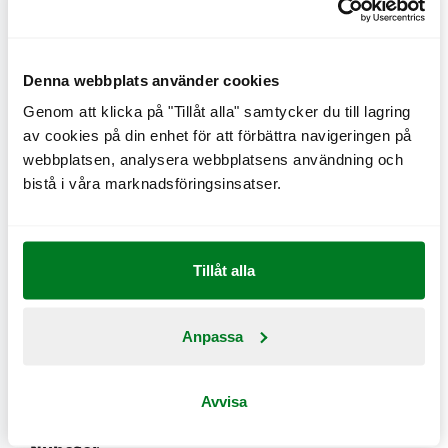
Sedan 2008 har MAX klimatmärkt sin meny och
klimatkompenserat för 100 % av sina utsläpp. Den 14
Denna webbplats använder cookies
juni 2018 lanserade MAX klimatpositiv
Genom att klicka på "Tillåt alla" samtycker du till lagring
och klimatkompenserar därmed 10 % mer än hela
av cookies på din enhet för att förbättra navigeringen på
webbplatsen, analysera webbplatsens användning och
värdekedjan släpper ut, vilket gör att företagets
bistå i våra marknadsföringsinsatser.
klimatavtryck är positivt.
Juryns motivering lyder: "I takt med tiden belönar
Tillåt alla
Fast Food Awards 2019 ett initiativ där det omöjliga
plötsligt blir möjligt. När resten av världen brottas
med matens negativa miljöpåverkan så ser vi hur det
Anpassa
kan vändas till något positivt. Fast Food Awards 2019
belönar MAX burgers miljöarbete."
Avvisa