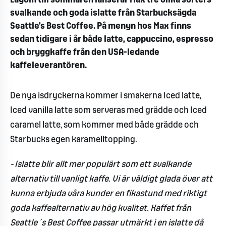
Lagom till sommaren lanserar Max tre olika sorters
svalkande och goda islatte från Starbucksägda
Seattle’s Best Coffee. På menyn hos Max finns
sedan tidigare i år både latte, cappuccino, espresso
och bryggkaffe från den USA-ledande
kaffeleverantören.
De nya isdryckerna kommer i smakerna Iced latte,
Iced vanilla latte som serveras med grädde och Iced
caramel latte, som kommer med både grädde och
Starbucks egen karamelltopping.
- Islatte blir allt mer populärt som ett svalkande
alternativ till vanligt kaffe. Vi är väldigt glada över att
kunna erbjuda våra kunder en fikastund med riktigt
goda kaffealternativ av hög kvalitet. Kaffet från
Seattle´s Best Coffee passar utmärkt i en islatte då