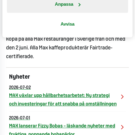
Anpassa
Mårtensson.
De nya smakerna Iced latte, Iced vanilla latte och Iced
Avvisa
caramel latte kostar 35 kronor. Produkterna finns att
köpa på alla Max restauranger i Sverige från och med
den 2 juni. Alla Max kaffeprodukterär Fairtrade-
certifierade.
Nyheter
2026-07-02
MAX växlar upp hållbarhetsarbetet: Ny strategi
och investeringar för att snabba på omställningen
2026-07-01
MAX lanserar Fizzy Bobas – läskande nyheter med
fruktiga, poppande bobapärlor