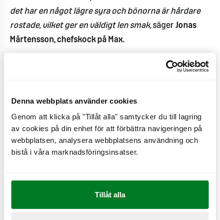
det har en något lägre syra och bönorna är hårdare
rostade, vilket ger en väldigt len smak,
säger
Jonas
Mårtensson, chefskock på Max.
Sedan Max inledde sitt samarbete med Seattle´s Best
Coffee tidigare i år har varje Max-restaurang
specialutbildat en egen kaffeexpert. Dessutom har
Denna webbplats använder cookies
alla maskiner bytts ut för att erbjuda optimal
Genom att klicka på "Tillåt alla" samtycker du till lagring
temperatur, allt för att kunna säkerställa att gästerna
av cookies på din enhet för att förbättra navigeringen på
på Max får en perfekt smakupplevelse.
webbplatsen, analysera webbplatsens användning och
bistå i våra marknadsföringsinsatser.
- En islatte är ett väldigt uppskattat alternativ till
kaffe och passar utmärkt när det är varmt ute och
som svalka under långa bilturer i sommar. Genom
Tillåt alla
samarbetet med Seattle’s Best Coffee kan vi erbjuda
våra gäster en riktigt god kaffestund,
säger
Jonas