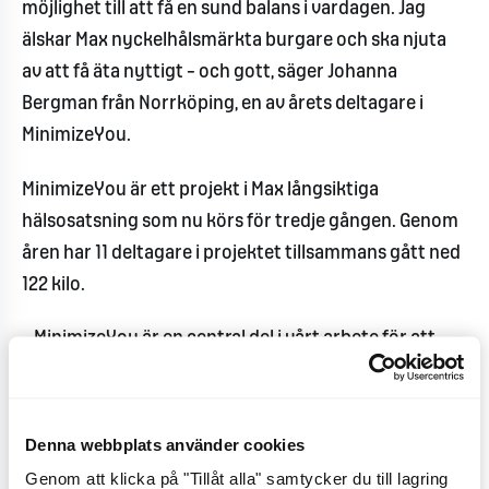
möjlighet till att få en sund balans i vardagen. Jag
älskar Max nyckelhålsmärkta burgare och ska njuta
av att få äta nyttigt – och gott, säger Johanna
Bergman från Norrköping, en av årets deltagare i
MinimizeYou.
MinimizeYou är ett projekt i Max långsiktiga
hälsosatsning som nu körs för tredje gången. Genom
åren har 11 deltagare i projektet tillsammans gått ned
122 kilo.
– MinimizeYou är en central del i vårt arbete för att
uppmuntra människor till ett hälsosamt och aktivt liv.
Viktutmaningen inspirerar till att välja nyckelsmärkta
alternativ och visar att det går att äta Sveriges
Denna webbplats använder cookies
godaste hamburgare varje dag och ändå gå ner i vikt,
Genom att klicka på "Tillåt alla" samtycker du till lagring