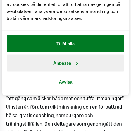
säger Richard Bergfors, VD på Max
av cookies på din enhet för att förbättra navigeringen på
Hamburgerrestauranger.
webbplatsen, analysera webbplatsens användning och
bistå i våra marknadsföringsinsatser.
Tävlingen startade 2007 med Johan Grundstroem
som initiativtagare med syftet att lägga om sin
livsstil, gå ned i vikt och ändå äta gott med en
Tillåt alla
hamburgerdiet. Resultatet talar för sig självt – Johan
gick ner 30 kilo på 90 dagar.
Anpassa
I år coachar Johan deltagarna och har själv valt vilka
Avvisa
som ska medverka. Johan beskriver årets deltagare
som ”otroligt motiverade och målmedvetna” och som
”ett gäng som älskar både mat och tuffa utmaningar”.
Vinsten är, förutom viktminskning och en förbättrad
hälsa, gratis coaching, hamburgare och
träningstillfällen. Den deltagare som genomgått den