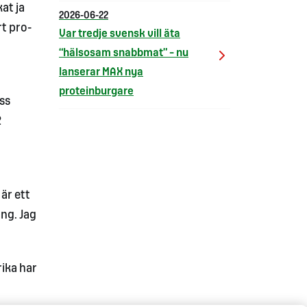
at ja
2026-06-22
rt pro-
Var tredje svensk vill äta
“hälsosam snabbmat” – nu
lanserar MAX nya
proteinburgare
ss
2
är ett
ng. Jag
rika har