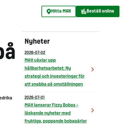
Hitta MAX
Beställ online
Nyheter
på
2026-07-02
MAX växlar upp
hållbarhetsarbetet: Ny
strategi och investeringar för
att snabba på omställningen
edrika
2026-07-01
MAX lanserar Fizzy Bobas –
läskande nyheter med
fruktiga, poppande bobapärlor