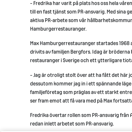
– Fredrika har varit på plats hos oss hela våre
till en fast tjänst som PR-ansvarig. Med sina 
aktiva PR-arbete som vår hållbarhetskommunik
Hamburgerrestauranger.
Max Hamburgerrestauranger startades 1968 av
drivits av familjen Bergfors. Idag är bröderna
restauranger i Sverige och ett ytterligare ti
– Jag är otroligt stolt över att ha fått det hä
dessutom kommer jag in i ett spännande läge me
familjeföretag som präglas av ett starkt en
ser fram emot att få vara med på Max fortsatt
Fredrika övertar rollen som PR-ansvarig från A
redan inlett arbetet som PR-ansvarig.