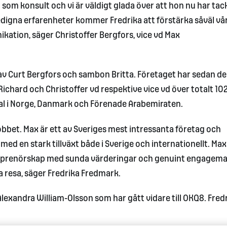
n som konsult och vi är väldigt glada över att hon nu har tack
gedigna erfarenheter kommer Fredrika att förstärka såväl vå
ation, säger Christoffer Bergfors, vice vd Max
 Curt Bergfors och sambon Britta. Företaget har sedan de
 Richard och Christoffer vd respektive vice vd över totalt 10
otal i Norge, Danmark och Förenade Arabemiraten.
r jobbet. Max är ett av Sveriges mest intressanta företag och
d en stark tillväxt både i Sverige och internationellt. Max 
treprenörskap med sunda värderingar och genuint engagema
a resa, säger Fredrika Fredmark.
lexandra William-Olsson som har gått vidare till OKQ8. Fred