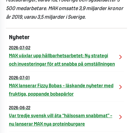
restauranger, varav 132 i Sverige och sysselsätter 5
500 medarbetare. MAX omsatte 3,9 miljarder kronor
år 2019, varav 3,5 miljarder i Sverige.
Nyheter
2026-07-02
MAX växlar upp hållbarhetsarbetet: Ny strategi
och investeringar för att snabba på omställningen
2026-07-01
MAX lanserar Fizzy Bobas – läskande nyheter med
fruktiga, poppande bobapärlor
2026-06-22
Var tredje svensk vill äta “hälsosam snabbmat” –
nu lanserar MAX nya proteinburgare