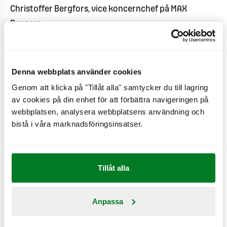
Christoffer Bergfors, vice koncernchef på MAX
Burgers.
Denna webbplats använder cookies
För ytterligare information, vänligen kontakta:
Genom att klicka på "Tillåt alla" samtycker du till lagring
av cookies på din enhet för att förbättra navigeringen på
Samhalls pressjour:
webbplatsen, analysera webbplatsens användning och
bistå i våra marknadsföringsinsatser.
press@samhall.se / Tel: 08-553 411 30
Tillåt alla
MAX Burgers:
Marita Wengelin, PR-chef, marita.wengelin@max.se,
Anpassa
070-365 79 89