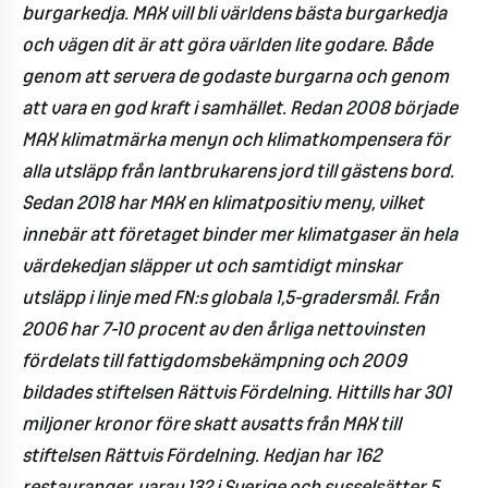
burgarkedja. MAX vill bli världens bästa burgarkedja
och vägen dit är att göra världen lite godare. Både
genom att servera de godaste burgarna och genom
att vara en god kraft i samhället. Redan 2008 började
MAX klimatmärka menyn och klimatkompensera för
alla utsläpp från lantbrukarens jord till gästens bord.
Sedan 2018 har MAX en klimatpositiv meny, vilket
innebär att företaget binder mer klimatgaser än hela
värdekedjan släpper ut och samtidigt minskar
utsläpp i linje med FN:s globala 1,5-gradersmål. Från
2006 har 7-10 procent av den årliga nettovinsten
fördelats till fattigdomsbekämpning och 2009
bildades stiftelsen Rättvis Fördelning. Hittills har 301
miljoner kronor före skatt avsatts från MAX till
stiftelsen Rättvis Fördelning. Kedjan har 162