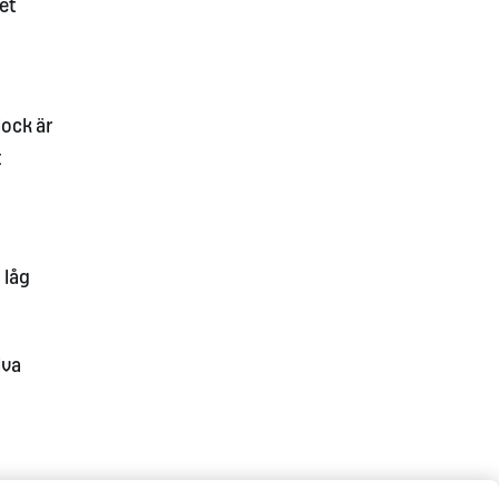
et
lock är
t
 låg
iva