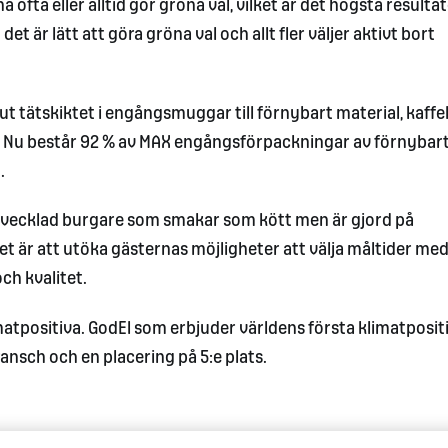
ta eller alltid gör gröna val, vilket är det högsta resultat
 är lätt att göra gröna val och allt fler väljer aktivt bort
ut tätskiktet i engångsmuggar till förnybart material, kaffe
ä. Nu består 92 % av MAX engångsförpackningar av förnybar
.
tvecklad burgare som smakar som kött men är gjord på
tet är att utöka gästernas möjligheter att välja måltider med
ch kvalitet.
limatpositiva. GodEl som erbjuder världens första klimatposit
ransch och en placering på 5:e plats.