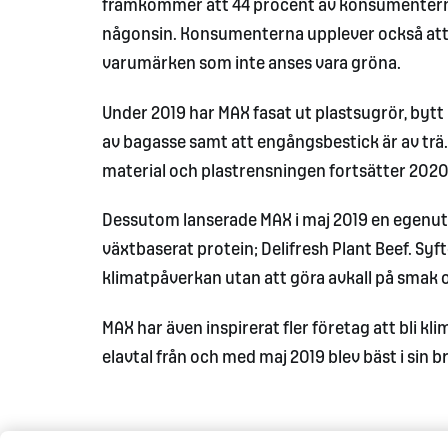
framkommer att 44 procent av konsumenterna of
någonsin. Konsumenterna upplever också att det
varumärken som inte anses vara gröna.
Under 2019 har MAX fasat ut plastsugrör, bytt 
av bagasse samt att engångsbestick är av tr
material och plastrensningen fortsätter 2020
Dessutom lanserade MAX i maj 2019 en egenu
växtbaserat protein; Delifresh Plant Beef. Syf
klimatpåverkan utan att göra avkall på smak o
MAX har även inspirerat fler företag att bli k
elavtal från och med maj 2019 blev bäst i sin b