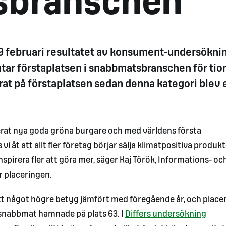
sbranschen
19 februari resultatet av konsument-undersökni
tar förstaplatsen i snabbmatsbranschen för tio
at på förstaplatsen sedan denna kategori blev 
serat nya goda gröna burgare och med världens första
 vi åt att allt fler företag börjar sälja klimatpositiva produk
inspirera fler att göra mer, säger Kaj Török, Informations- oc
 placeringen.
 ett något högre betyg jämfört med föregående år, och place
 snabbmat hamnade på plats 63. I
Differs undersökning