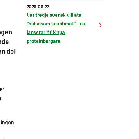
2026-06-22
Var tredje svensk vill äta
“hälsosam snabbmat” – nu
ngen
lanserar MAX nya
proteinburgare
nde
en del
ter
h
ringen