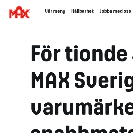
Vår meny
Hållbarhet
Jobba med oss
För tionde 
MAX Sveri
varumärke