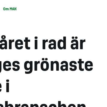
Om MAX
året i rad är
ges grönaste
 i