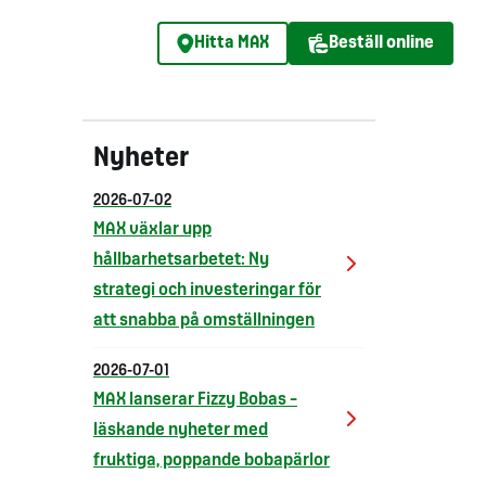
Hitta MAX
Beställ online
Nyheter
2026-07-02
MAX växlar upp
hållbarhetsarbetet: Ny
strategi och investeringar för
att snabba på omställningen
2026-07-01
MAX lanserar Fizzy Bobas –
läskande nyheter med
fruktiga, poppande bobapärlor