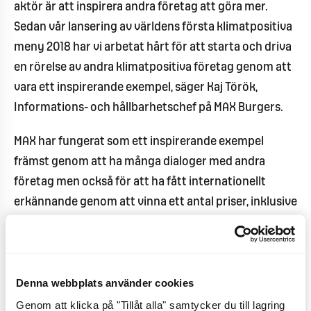
aktör är att inspirera andra företag att göra mer.
Sedan vår lansering av världens första klimatpositiva
meny 2018 har vi arbetat hårt för att starta och driva
en rörelse av andra klimatpositiva företag genom att
vara ett inspirerande exempel, säger Kaj Török,
Informations- och hållbarhetschef på MAX Burgers.
MAX har fungerat som ett inspirerande exempel
främst genom att ha många dialoger med andra
företag men också för att ha fått internationellt
erkännande genom att vinna ett antal priser, inklusive
FN:s Global Climate Action Award 2019. På
plattformen
clipop.org
registreras kontinuerligt fler
klimatpositiva företag och produkter. Här
Denna webbplats använder cookies
presenteras också tillvägagångssätt och framtagna
kriterier för klimatpositiv.
Genom att klicka på "Tillåt alla" samtycker du till lagring