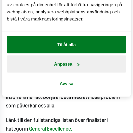
av cookies på din enhet för att förbättra navigeringen på
webbplatsen, analysera webbplatsens användning och
World Changing Ideas är ett av Fast Companys
bistå i våra marknadsföringsinsatser.
största årliga utmärkelseprogram och fokuserar på
att lyfta fram företag, projekt och koncept som är
aktivt engagerade för att göra världen bättre när det
Tillåt alla
gäller klimatkrisen, social orättvisa eller ekonomisk
ojämlikhet. En jury från olika branschsektorer väljer
vinnare, finalister och hedersomnämnanden
Anpassa
baserade på genomförbarhet och påverkan. Med ett
mål att främja innovation vill Fast Company
Avvisa
uppmärksamma idéer med stor potential och
inspirera fler att börja arbeta med att lösa problem
som påverkar oss alla.
Länk till den fullständiga listan över finalister i
kategorin
General Excellence.