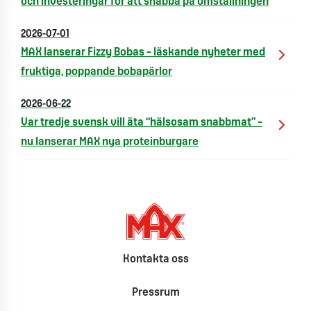
och investeringar för att snabba på omställningen
2026-07-01
MAX lanserar Fizzy Bobas – läskande nyheter med
fruktiga, poppande bobapärlor
2026-06-22
Var tredje svensk vill äta “hälsosam snabbmat” –
nu lanserar MAX nya proteinburgare
Kontakta oss
Pressrum