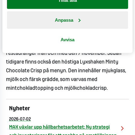
Tillåt alla
förlängas. Nu vill MAX ta vintersäsongens Lyxshake till
nästa nivå och erbjuda en smak som verkligen
Anpassa
förknippas med jul.
Christmas Wonder Swirl kommer att finnas tillgänglig
Avvisa
under en begränsad period på samtliga MAX-
restauranger från och med den 7 november. Sedan
tidigare finns också den höstiga Lyxshaken Minty
Chocolate Crisp på menyn. Den innehåller mjukglass,
mjölk och färsk grädde, som varvas med
mintchokladtopping och mjölkchokladcrisp.
Nyheter
2026-07-02
MAX växlar upp hållbarhetsarbetet: Ny strategi