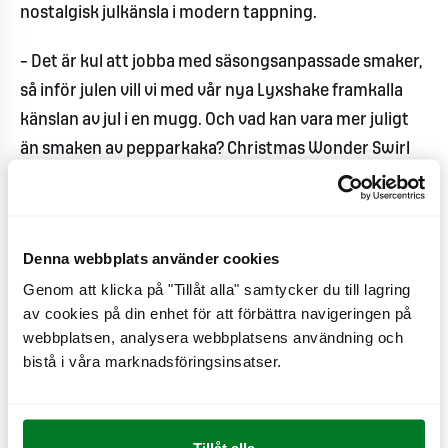
nostalgisk julkänsla i modern tappning.
– Det är kul att jobba med säsongsanpassade smaker,
så inför julen vill vi med vår nya Lyxshake framkalla
känslan av jul i en mugg. Och vad kan vara mer juligt
än smaken av pepparkaka? Christmas Wonder Swirl
serveras så länge lagret räcker, så det gäller att passa
på. Alla vet ju att man blir snäll av pepparkakor så det
finns många goda skäl att svänga förbi MAX i vinter,
Denna webbplats använder cookies
säger Jussi Merimaa, produktutvecklare och kock på
Genom att klicka på "Tillåt alla" samtycker du till lagring
MAX Burgers.
av cookies på din enhet för att förbättra navigeringen på
webbplatsen, analysera webbplatsens användning och
I somras lanserade MAX sommarsmakerna Salted
bistå i våra marknadsföringsinsatser.
Caramel & Popcorn och Green Apple & Poppin’ Candy
som blev storfavoriter bland gästerna. Lyxshakesen
sålde snabbt slut och försäljningsperioden fick