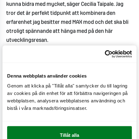
kunna bidra med mycket, säger Cecilia Taipale. Jag
tror det är perfekt tidpunkt att kombinera den
erfarenhet jag besitter med MAX mod och det ska bli
otroligt spännande att hänga med på den här
utvecklingsresan.
MAX befinner sig i en expansionsfas och har sedan två
år utvecklat marknadsavdelningen för en
verksamhet på flera marknader. Med sin långa
Denna webbplats använder cookies
erfarenhet från bland annat display, online video och
Genom att klicka på "Tillåt alla" samtycker du till lagring
social inom bolag som H&M, IKEA och Telia har Cecilia
av cookies på din enhet för att förbättra navigeringen på
webbplatsen, analysera webbplatsens användning och
en riktning för hur MAX kan ta tillvara sin egen
bistå i våra marknadsföringsinsatser.
potential.
- Vi ser verkligen fram emot att ha Cecilia på plats hos
oss, säger Maria Ziv som är Group CMO på MAX. För oss
Tillåt alla