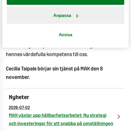
var det viktigt att hitta någon som kan kombinera
mediaköp och datadriven marknadsföring. Cecilia har
Anpassa
omfattande erfarenhet från båda områdena och
kommer vara med och utveckla bland annat CRM-
Avvisa
strategi, kundsegmentering och lojalitetsprogram
hos oss.Jag är superstolt att kunna knyta Cecilia med
hennes värdefulla kompetens till oss.
Cecilia Taipale börjar sin tjänst på MAX den 8
november.
Nyheter
2026-07-02
MAX växlar upp hållbarhetsarbetet: Ny strategi
och investeringar för att snabba på omställningen