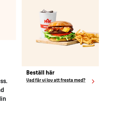
Beställ här
Vad får vi lov att fresta med?
ss.
ad
din