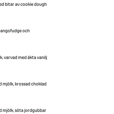
d bitar av cookie dough
 mangofudge och
, varvad med äkta vanilj
 mjölk, krossad choklad
 mjölk, söta jordgubbar