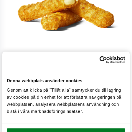
Liten, 3 st
Denna webbplats använder cookies
Genom att klicka på "Tillåt alla" samtycker du till lagring
Varma, frasiga sticks fyllda med krämig och god
av cookies på din enhet för att förbättra navigeringen på
Västerbottensost® , liten.
webbplatsen, analysera webbplatsens användning och
bistå i våra marknadsföringsinsatser.
CO
e
0,2 kg
2