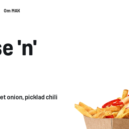
Om MAX
e 'n'
eet
onion
,
picklad
chili