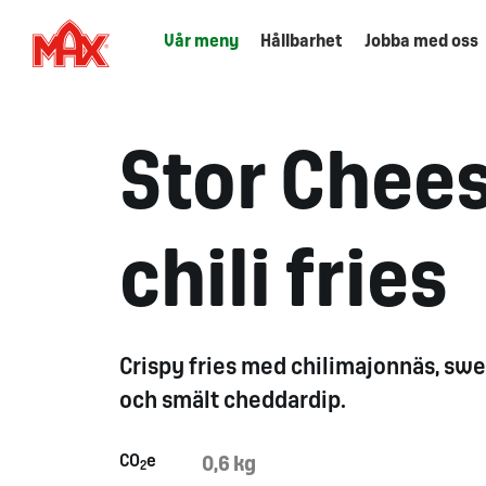
Vår meny
Hållbarhet
Jobba med oss
Stor Chees
chili fries
Crispy
fries med chilimajonnäs, sw
och smält
cheddardip
.
CO
e
0,6 kg
2