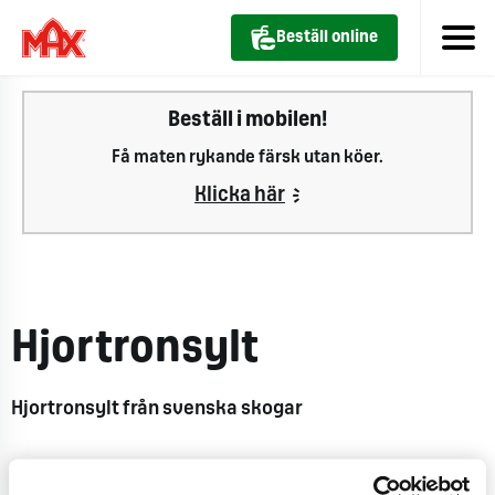
Beställ online
Beställ i mobilen!
Få maten rykande färsk utan köer.
Klicka här
Hjortronsylt
Hjortronsylt från svenska skogar
CO
e
0,1 kg
2