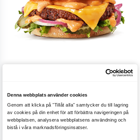
Unicorn Burger
Denna webbplats använder cookies
Impossible™ växtbaserad burgare, Brooklyn Tribute-
Genom att klicka på "Tillåt alla" samtycker du till lagring
sås, cheddarsmältost, picklad rödlök, gul lök,
av cookies på din enhet för att förbättra navigeringen på
isbergssallad, smörgåsgurka och friscobröd. Gäller
webbplatsen, analysera webbplatsens användning och
endast på utvalda restauranger.
bistå i våra marknadsföringsinsatser.