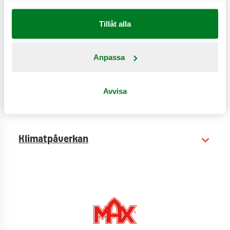
CO
e
0,6 kg
2
Tillåt alla
Anpassa
Näringsinformation
Avvisa
Produktinformation
Klimatpåverkan