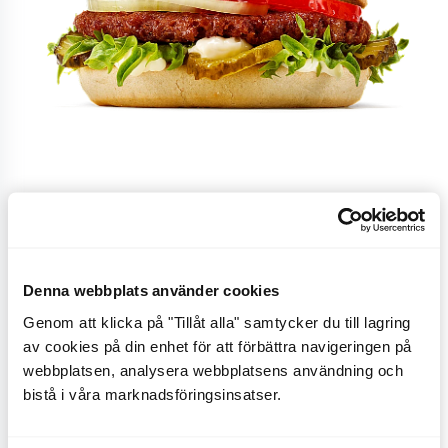
Plant Beef burger
Denna webbplats använder cookies
Växtbaserad burgare på sojaprotein med tomat, gul
Genom att klicka på "Tillåt alla" samtycker du till lagring
av cookies på din enhet för att förbättra navigeringen på
lök, saltgurka, isbergssallad, ketchup, växtbaserad
webbplatsen, analysera webbplatsens användning och
majonnäs och sesambröd.
bistå i våra marknadsföringsinsatser.
CO
e
0,4 kg
2