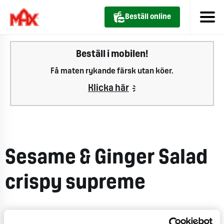
Beställ online
Beställ i mobilen!
Få maten rykande färsk utan köer.
Klicka här
Sesame & Ginger Salad
crispy supreme
CO
e
0 kg
2