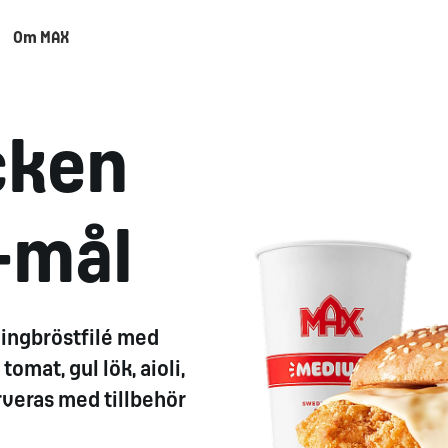
Om MAX
cken
-mål
ingbröstfilé med
omat, gul lök, aioli,
veras med tillbehör