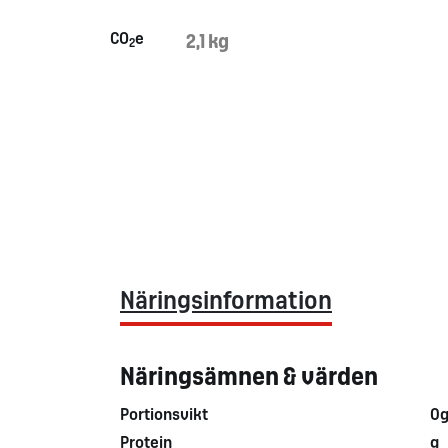
CO
e
2,1 kg
2
Näringsinformation
Näringsämnen & värden
Portionsvikt
0
Protein
g