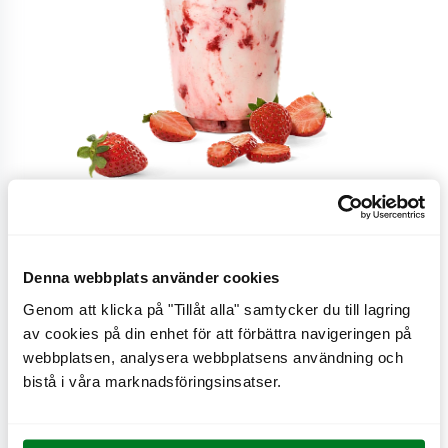
Lyxshake Jordgubb
Denna webbplats använder cookies
Genom att klicka på "Tillåt alla" samtycker du till lagring
Mjukglass, mjölk, jordgubbar, jordgubbsås och
av cookies på din enhet för att förbättra navigeringen på
vispgrädde.
webbplatsen, analysera webbplatsens användning och
bistå i våra marknadsföringsinsatser.
CO
e
0,7 kg
2