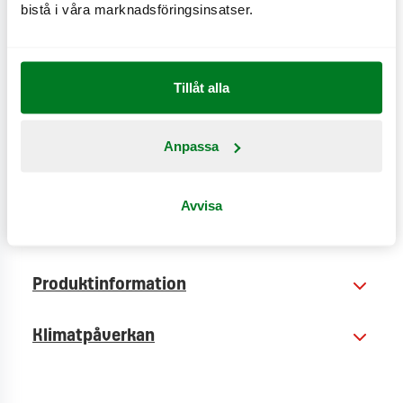
Grilloumi
®
. Välj att få din sallad med
ceasar
-dressing,
bistå i våra marknadsföringsinsatser.
vinägrett, hot
creole
, sweet
mustard
eller
sesame
ginger
-dressing.
Tillåt alla
CO
e
1,6 kg
2
Anpassa
Avvisa
Näringsinformation
Produktinformation
Klimatpåverkan