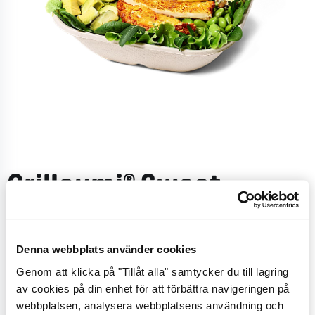
Grilloumi® Sweet
Mustard Salad Bowl
Denna webbplats använder cookies
Med en bas på mixsallad med
lollo
rosso
, spenat,
Genom att klicka på "Tillåt alla" samtycker du till lagring
ruccola
, rödbetsskott,
quinoa
/
bönmix
, marinerad
av cookies på din enhet för att förbättra navigeringen på
vitkål,
edamamebönor
,
picklad
rödlök, avokado och
webbplatsen, analysera webbplatsens användning och