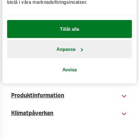
bistå i våra marknadsföringsinsatser.
dressing, vinägrett, hot creole, sweet mustard eller
sesame ginger-dressing.
Tillåt alla
CO
e
0,9 kg
2
Anpassa
Avvisa
Näringsinformation
Produktinformation
Klimatpåverkan