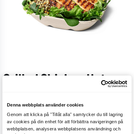
Grilled Chicken Hot
Creole Salad Bowl
Denna webbplats använder cookies
Med en bas på mixsallad med lollo rosso, spenat,
Genom att klicka på "Tillåt alla" samtycker du till lagring
ruccola, rödbetsskott, quinoa/bönmix, marinerad
av cookies på din enhet för att förbättra navigeringen på
vitkål, edamamebönor, picklad rödlök, avokado samt
webbplatsen, analysera webbplatsens användning och
grillad kyckling. Välj att få din sallad med ceasar-