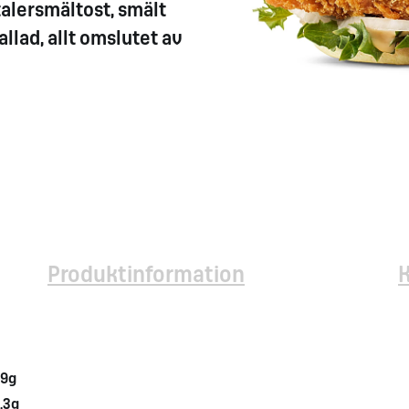
alersmältost, smält
allad, allt omslutet av
Produktinformation
9g
,3g