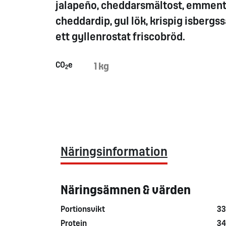
jalapeño, cheddarsmältost, emment
cheddardip, gul lök, krispig isbergss
ett gyllenrostat friscobröd.
CO
e
1 kg
2
Näringsinformation
Näringsämnen & värden
Portionsvikt
33
Protein
34