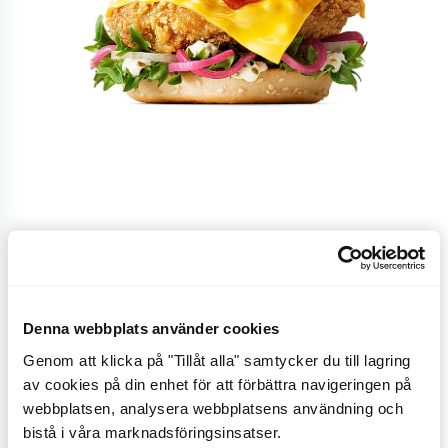
Crunchy Nacho Grand
Chicken
Denna webbplats använder cookies
Genom att klicka på "Tillåt alla" samtycker du till lagring
En burgare med Grand Chicken, krispiga nachochips,
av cookies på din enhet för att förbättra navigeringen på
tacokrydda, cheddarsmältost, gullök, picklad rödlök,
webbplatsen, analysera webbplatsens användning och
jalapeñomajonnäs, salsa, isbergssallad, allt omslutet
bistå i våra marknadsföringsinsatser.