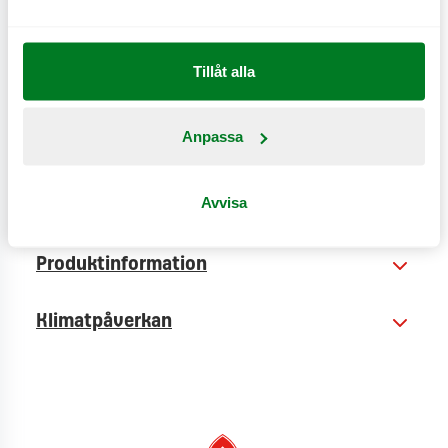
av ett gyllenrostat sesambröd.
CO
e
0,7 kg
2
Tillåt alla
Anpassa
Avvisa
Näringsinformation
Produktinformation
Klimatpåverkan