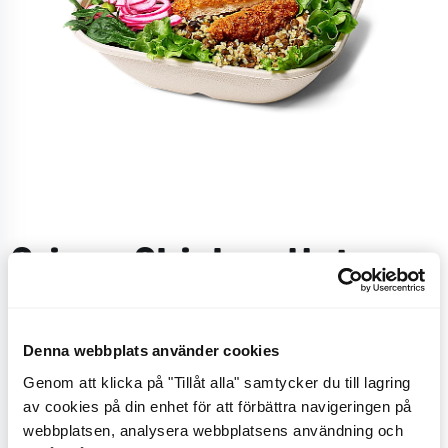
Crispy Chicken Hot
Creole Salad Bowl
Denna webbplats använder cookies
Med en bas på mixsallad med lollo rosso, spenat,
Genom att klicka på "Tillåt alla" samtycker du till lagring
ruccola, rödbetsskott, quinoa/bönmix, marinerad
av cookies på din enhet för att förbättra navigeringen på
vitkål, edamamebönor, picklad rödlök, avokado och
webbplatsen, analysera webbplatsens användning och
friterad kyckling. Välj att få din sallad med ceasar-