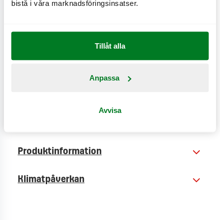
bistå i våra marknadsföringsinsatser.
dressing, vinägrett, hot creole, sweet mustard eller
sesame ginger-dressing.
Tillåt alla
CO
e
0,8 kg
2
Anpassa
Avvisa
Näringsinformation
Produktinformation
Klimatpåverkan