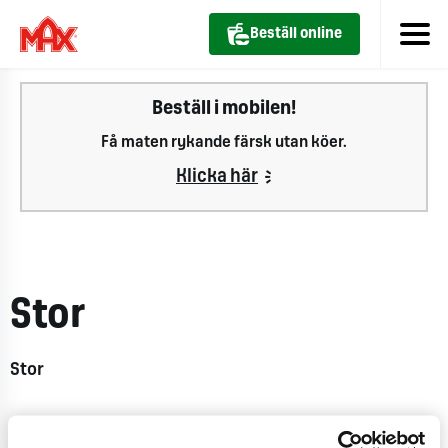
Beställ online
Beställ i mobilen!
Få maten rykande färsk utan köer.
Klicka här
Stor
Stor
CO
e
0,1 kg
2