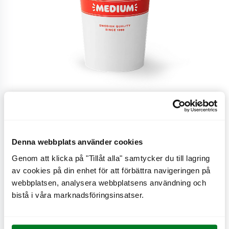
Dreamshake, Vanilj
Denna webbplats använder cookies
Genom att klicka på "Tillåt alla" samtycker du till lagring
Krämig och fyllig växtbaserad Shake, finns i tre olika
av cookies på din enhet för att förbättra navigeringen på
storlekar.
webbplatsen, analysera webbplatsens användning och
bistå i våra marknadsföringsinsatser.
CO
e
0,4 kg
2