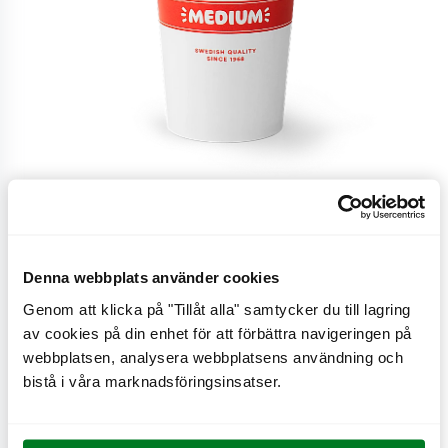
Dreamshake, Jordgubb
Denna webbplats använder cookies
Genom att klicka på "Tillåt alla" samtycker du till lagring
Krämig och fyllig växtbaserad Shake, finns i tre olika
av cookies på din enhet för att förbättra navigeringen på
storlekar.
webbplatsen, analysera webbplatsens användning och
bistå i våra marknadsföringsinsatser.
CO
e
0,4 kg
2