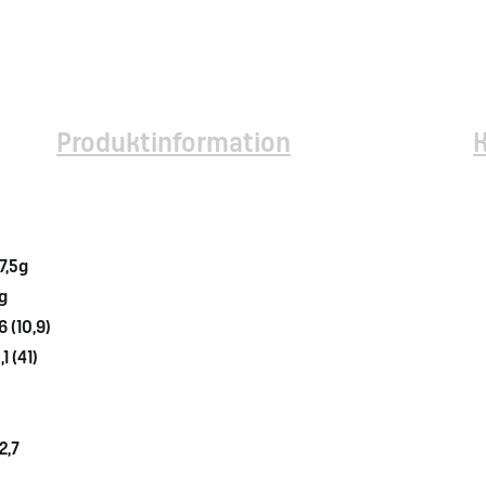
Produktinformation
7,5g
2g
6 (10,9)
1 (41)
2,7