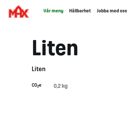
Vår meny
Hållbarhet
Jobba med oss
Liten
Liten
CO
e
0,2 kg
2