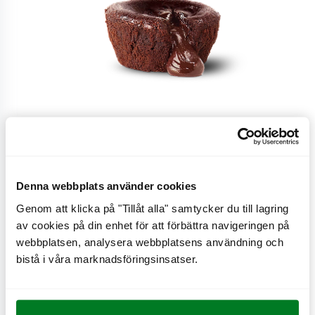
Lava cake
Denna webbplats använder cookies
Genom att klicka på "Tillåt alla" samtycker du till lagring
av cookies på din enhet för att förbättra navigeringen på
Chocolate Lava Cake.
webbplatsen, analysera webbplatsens användning och
bistå i våra marknadsföringsinsatser.
CO
e
0,2 kg
2