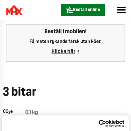
Beställ online
Beställ i mobilen!
Få maten rykande färsk utan köer.
Klicka här
3 bitar
CO
e
0,1 kg
2