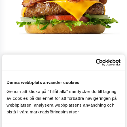
Cheese 'n' Bacon
Denna webbplats använder cookies
Burgare med svenskt nötkött, originaldressing,
Genom att klicka på "Tillåt alla" samtycker du till lagring
av cookies på din enhet för att förbättra navigeringen på
svenskt bacon, isbergssallad, gul lök, tomat,
webbplatsen, analysera webbplatsens användning och
cheddarsmältost och sesambröd.
bistå i våra marknadsföringsinsatser.
CO
e
4,3 kg
2