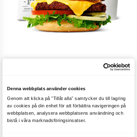
Specialbarnburgare
Denna webbplats använder cookies
utan gluten
Genom att klicka på "Tillåt alla" samtycker du till lagring
av cookies på din enhet för att förbättra navigeringen på
webbplatsen, analysera webbplatsens användning och
Specialbarnburgare utan gluten
bistå i våra marknadsföringsinsatser.
CO
e
0 kg
2