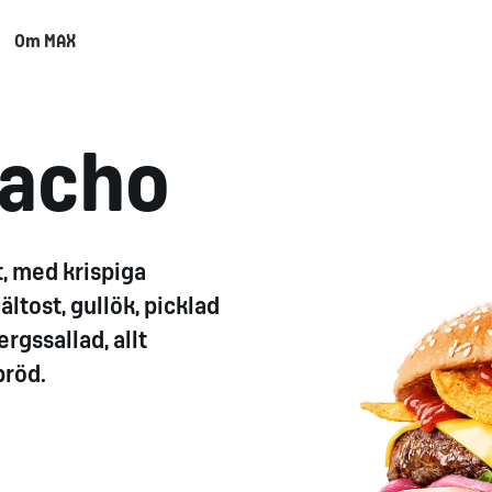
Om MAX
Nacho
t, med krispiga
tost, gullök, picklad
rgssallad, allt
bröd.