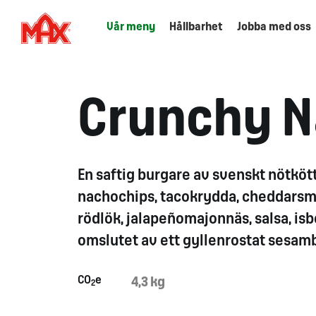
Vår meny
Hållbarhet
Jobba med oss
Crunchy 
En saftig burgare av svenskt nötköt
nachochips, tacokrydda, cheddarsmäl
rödlök, jalapeñomajonnäs, salsa, isbe
omslutet av ett gyllenrostat sesam
CO
e
4,3 kg
2