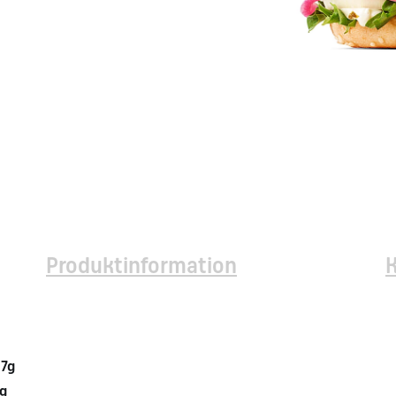
Produktinformation
7g
g