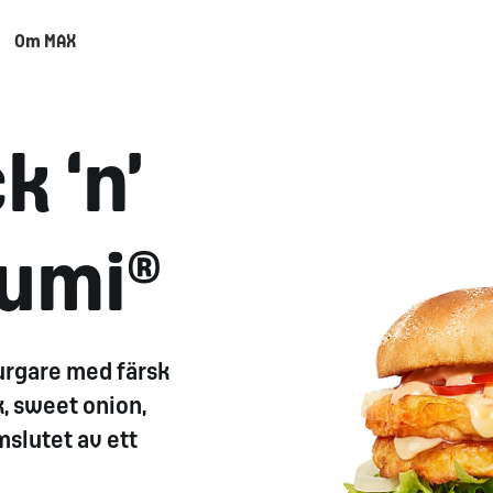
Om MAX
k ‘n’
oumi®
urgare
med färsk
ök, sweet
onion
,
mslutet av ett