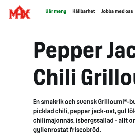
Vår meny
Hållbarhet
Jobba med oss
Pepper Jac
Chili Grill
En smakrik och svensk
Grilloumi
®
-
b
picklad
chili,
pepper
jack-ost, gul l
chilimajonnäs, isbergssallad - allt o
gyllenrostat
friscobröd
.