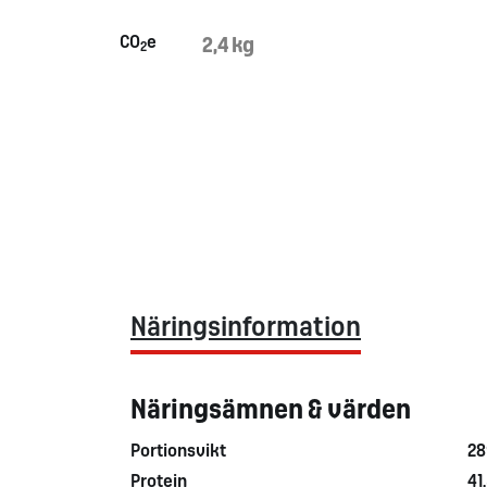
CO
e
2,4 kg
2
Näringsinformation
Näringsämnen & värden
Portionsvikt
28
Protein
41