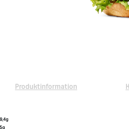
Produktinformation
9,4g
,5g