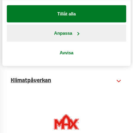
CO
e
0,5 kg
2
Tillåt alla
Anpassa
Näringsinformation
Avvisa
Produktinformation
Klimatpåverkan