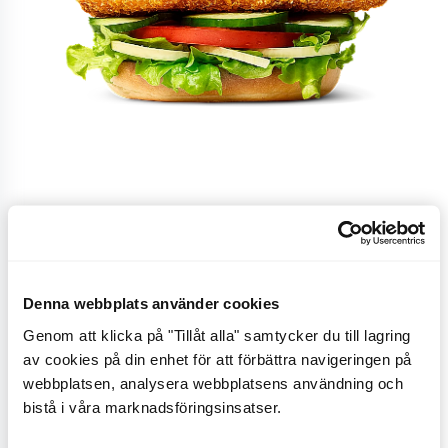
Crispy No Chicken
Denna webbplats använder cookies
En krispig växtbaserad burgare med sriracha-
Genom att klicka på "Tillåt alla" samtycker du till lagring
ketchup, isbergssallad, gul lök (Sweet Onion), gurka,
av cookies på din enhet för att förbättra navigeringen på
tomat, växtbaserad majonnäs - allt omslutet av ett
webbplatsen, analysera webbplatsens användning och
gyllenrostat friscobröd.
bistå i våra marknadsföringsinsatser.