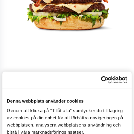
Pepper Jack ‘n’ Chili
Bacon Burger
Denna webbplats använder cookies
En dubbelburgare på svenskt nötkött med
Genom att klicka på "Tillåt alla" samtycker du till lagring
äppelträrökt bacon, färsk picklad chili, pepper jack-
av cookies på din enhet för att förbättra navigeringen på
ost, gul lök (Sweet onion), chilimajonnäs,
webbplatsen, analysera webbplatsens användning och
bistå i våra marknadsföringsinsatser.
isbergssallad, omslutet av ett gyllenrostat