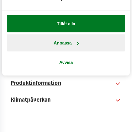
friscobröd.
CO
e
4,3 kg
2
Tillåt alla
Anpassa
Avvisa
Näringsinformation
Produktinformation
Klimatpåverkan