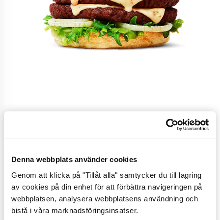
Pepper Jack ‘n’ Chili
Plant Beef
Denna webbplats använder cookies
Genom att klicka på "Tillåt alla" samtycker du till lagring
En smakrik växtbaserad dubbelburgare med färsk
av cookies på din enhet för att förbättra navigeringen på
picklad chili, pepper jack-ost, gul lök (Sweet onion),
webbplatsen, analysera webbplatsens användning och
chilimajonnäs, isbergssallad, omslutet av ett
bistå i våra marknadsföringsinsatser.
gyllenrostat friscobröd.