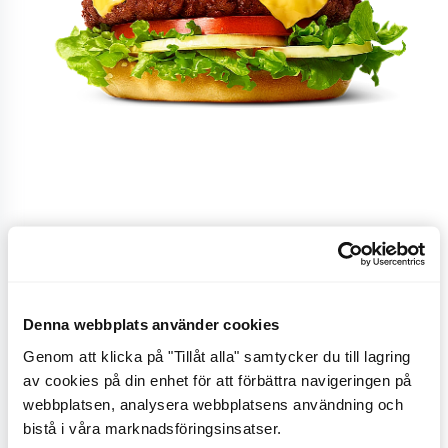
Delifresh Signature
Plant Beef
Denna webbplats använder cookies
Genom att klicka på "Tillåt alla" samtycker du till lagring
En lakto-ovo vegetarisk burgare med
av cookies på din enhet för att förbättra navigeringen på
cheddarsmältost, tomat, krispig isbergssallad, gul
webbplatsen, analysera webbplatsens användning och
lök (Sweet Onion), ketchup och originaldressing - allt
bistå i våra marknadsföringsinsatser.
omslutet av ett gyllenrostat sesambröd.