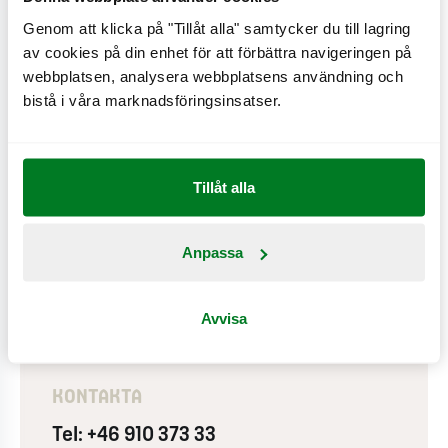
PÅ RESTAURANGEN
Genom att klicka på "Tillåt alla" samtycker du till lagring
av cookies på din enhet för att förbättra navigeringen på
Drive-in
webbplatsen, analysera webbplatsens användning och
Wifi
bistå i våra marknadsföringsinsatser.
Expresskassa
Tillåt alla
ADRESS
Anpassa
Mackvägen 3
931 61
Avvisa
Navigera till restaurangen
KONTAKTA
Tel: +46 910 373 33