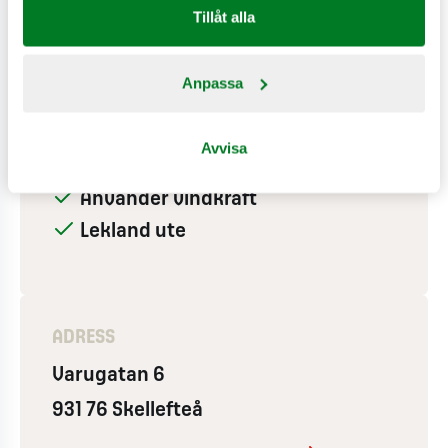
Tillåt alla
PÅ RESTAURANGEN
Hjärtstartare
Anpassa
Drive-in
Wifi
Avvisa
Expresskassa
Använder vindkraft
Lekland ute
ADRESS
Varugatan 6
931 76 Skellefteå